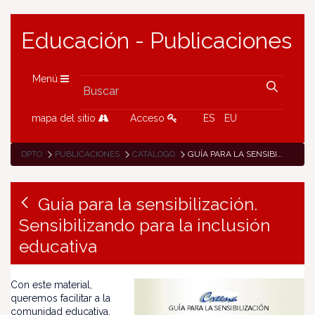
Educación - Publicaciones
Menú
mapa del sitio
Acceso
ES
EU
DPTO
PUBLICACIONES
CATÁLOGO
GUÍA PARA LA SENSIBILIZACIÓN. SENSIBILIZANDO PARA LA INCLUSIÓN EDUCATIVA
Guía para la sensibilización.
Sensibilizando para la inclusión
educativa
Con este material,
queremos facilitar a la
comunidad educativa,