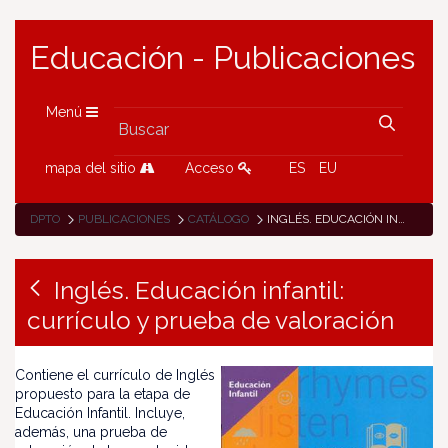
Educación - Publicaciones
Menú
mapa del sitio
Acceso
ES
EU
DPTO
PUBLICACIONES
CATÁLOGO
INGLÉS. EDUCACIÓN INFANTIL: CURRÍCULO Y PRUEBA DE VALORACIÓN
Inglés. Educación infantil:
currículo y prueba de valoración
Contiene el currículo de Inglés
propuesto para la etapa de
Educación Infantil. Incluye,
además, una prueba de