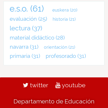
e.s.o.
(61)
euskera
(20)
evaluación
(25)
historia
(21)
lectura
(37)
material didáctico
(28)
navarra
(31)
orientación
(21)
primaria
(31)
profesorado
(31)
twitter
youtube
Departamento de Educación