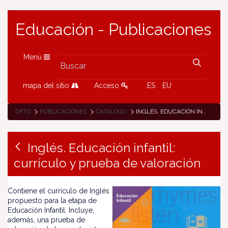
Educación - Publicaciones
Menú
mapa del sitio
Acceso
ES
EU
DPTO
PUBLICACIONES
CATÁLOGO
INGLÉS. EDUCACIÓN INFANTIL: CURRÍCULO Y PRUEBA DE VALORACIÓN
Inglés. Educación infantil:
currículo y prueba de valoración
Contiene el currículo de Inglés
propuesto para la etapa de
Educación Infantil. Incluye,
además, una prueba de