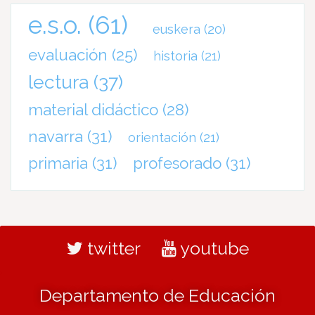
e.s.o.
(61)
euskera
(20)
evaluación
(25)
historia
(21)
lectura
(37)
material didáctico
(28)
navarra
(31)
orientación
(21)
primaria
(31)
profesorado
(31)
twitter
youtube
Departamento de Educación