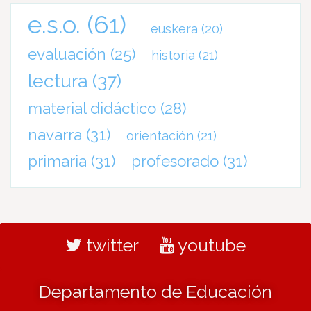
e.s.o.
(61)
euskera
(20)
evaluación
(25)
historia
(21)
lectura
(37)
material didáctico
(28)
navarra
(31)
orientación
(21)
primaria
(31)
profesorado
(31)
twitter
youtube
Departamento de Educación