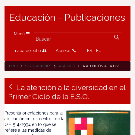
Educación - Publicaciones
Menú
mapa del sitio
Acceso
ES
EU
DPTO
PUBLICACIONES
CATÁLOGO
LA ATENCIÓN A LA DIVERSIDAD EN EL PRIMER CICLO DE LA E.S.O.
La atención a la diversidad en el
Primer Ciclo de la E.S.O.
Presenta orientaciones para la
aplicación en los centros de la
O.F. 514/1994 en lo que se
refiere a las medidas de