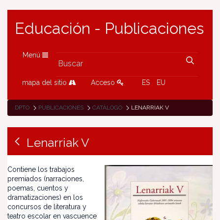
Educación - Publicaciones
Menú
mapa del sitio
Acceso
ES
EU
DPTO
PUBLICACIONES
CATÁLOGO
LENARRIAK V
Lenarriak V
Contiene los trabajos
premiados (narraciones,
poemas, cuentos y
dramatizaciones) en los
concursos de literatura y
teatro escolar en vascuence