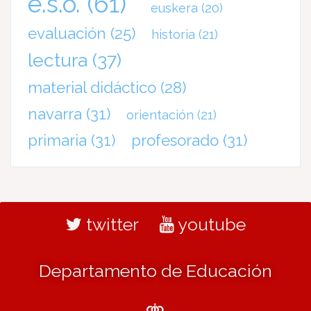
e.s.o.
(61)
euskera
(20)
evaluación
(25)
historia
(21)
lectura
(37)
material didáctico
(28)
navarra
(31)
orientación
(21)
primaria
(31)
profesorado
(31)
twitter
youtube
Departamento de Educación