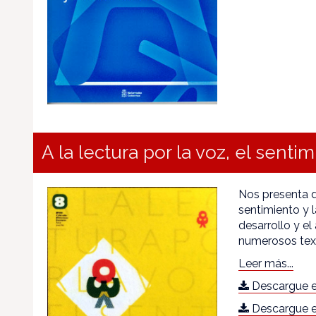
A la lectura por la voz, el sentim
Nos presenta di
sentimiento y l
desarrollo y e
numerosos text
Leer más...
Descargue e
Descargue e