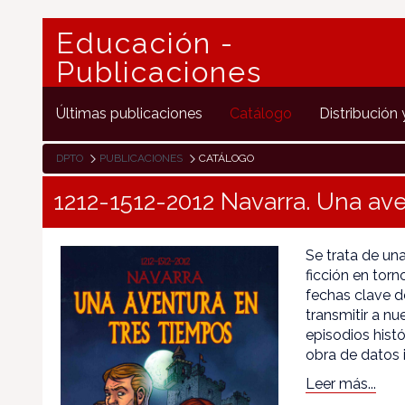
Educación -
Publicaciones
Últimas publicaciones
Catálogo
Distribución 
DPTO
PUBLICACIONES
CATÁLOGO
1212-1512-2012 Navarra. Una av
Se trata de un
ficción en tor
fechas clave de
transmitir a n
episodios histó
obra de datos 
Leer más...