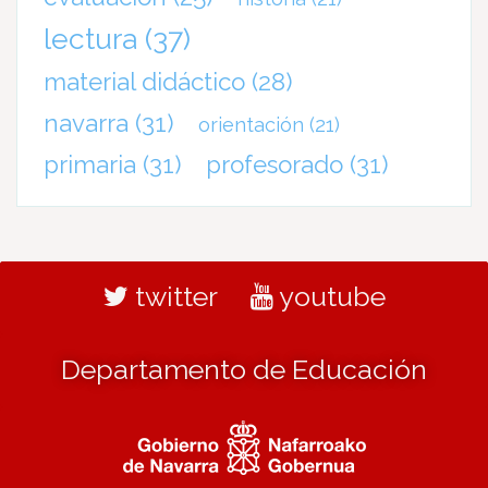
lectura
(37)
material didáctico
(28)
navarra
(31)
orientación
(21)
primaria
(31)
profesorado
(31)
twitter
youtube
Departamento de Educación