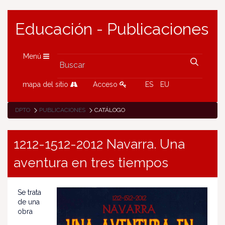
Educación - Publicaciones
Menú
mapa del sitio
Acceso
ES
EU
DPTO
PUBLICACIONES
CATÁLOGO
1212-1512-2012 Navarra. Una
aventura en tres tiempos
Se trata
de una
obra