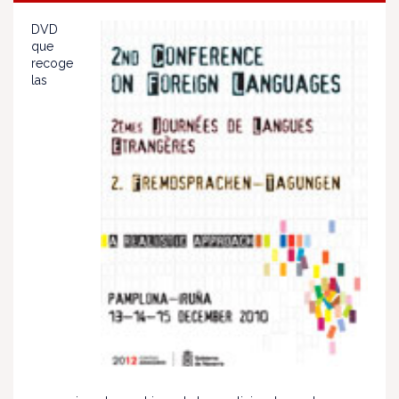
DVD
que
recoge
las