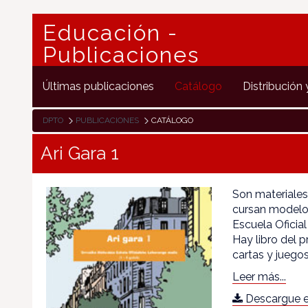
Educación -
Publicaciones
Últimas publicaciones
Catálogo
Distribución 
DPTO
PUBLICACIONES
CATÁLOGO
Ari Gara 1
Son materiale
cursan modelo 
Escuela Oficial
Hay libro del 
cartas y juegos
Leer más...
Descargue e