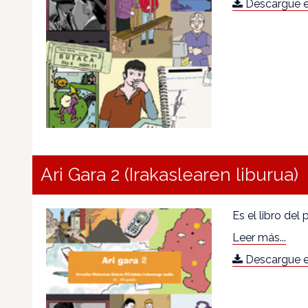
Descargue e
Ari Gara 2 (Irakaslearen liburua)
Es el libro del
Leer más...
Descargue e