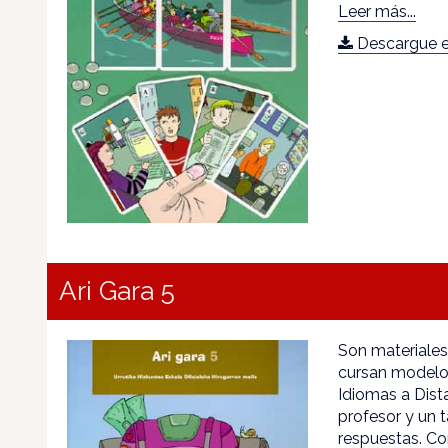
Leer más...
Descargue e
Ari Gara 5
Son materiale
cursan modelo 
Idiomas a Dista
profesor y un 
respuestas. C