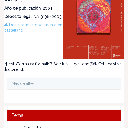
Allué (dir.)
Año de publicación
: 2004
Depósito legal
: NA-3196/2003
Descargue el documento en
castellano
[$textoFormatea.formatKB($getterUtil.getLong($fileEntrada.size),
$locale)Kb]
Más detalles
Tema
Currículo