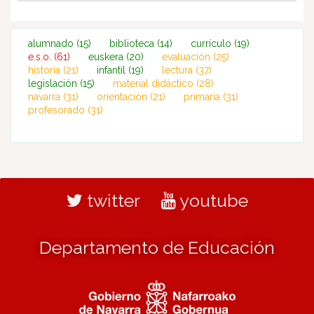
alumnado
(15)
biblioteca
(14)
currículo
(19)
e.s.o.
(61)
euskera
(20)
evaluación
(25)
historia
(21)
infantil
(19)
lectura
(37)
legislación
(15)
material didáctico
(28)
navarra
(31)
orientación
(21)
primaria
(31)
profesorado
(31)
twitter
youtube
Departamento de Educación