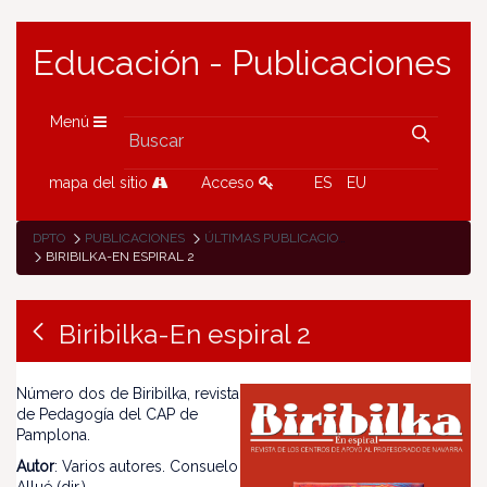
Educación - Publicaciones
Menú
mapa del sitio
Acceso
ES
EU
DPTO
PUBLICACIONES
ÚLTIMAS PUBLICACIONES
BIRIBILKA-EN ESPIRAL 2
Biribilka-En espiral 2
Número dos de Biribilka, revista
de Pedagogía del CAP de
Pamplona.
Autor
: Varios autores. Consuelo