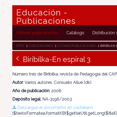
Educación -
Publicaciones
Últimas publicaciones
Catálogo
Distribución 
DPTO
PUBLICACIONES
ÚLTIMAS PUBLICACIONES
BIRIBILKA-
Biribilka-En espiral 3
Número tres de Biribilka, revista de Pedagogía del C
Autor
: Varios autores. Consuelo Allué (dir.)
Año de publicación
: 2006
Depósito legal
: NA-3196/2003
Descargue el documento en castellano
[$textoFormatea.formatKB($getterUtil.getLong($fileEn