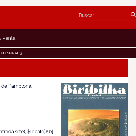
y venta
EN ESPIRAL 3
AP de Pamplona.
trada.size), $locale)Kb]