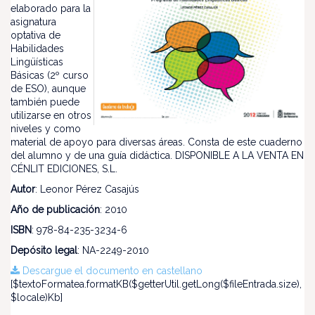
elaborado para la
asignatura
optativa de
Habilidades
Lingüísticas
Básicas (2º curso
de ESO), aunque
también puede
utilizarse en otros
niveles y como
material de apoyo para diversas áreas. Consta de este cuaderno
del alumno y de una guía didáctica. DISPONIBLE A LA VENTA EN
CÉNLIT EDICIONES, S.L.
Autor
: Leonor Pérez Casajús
Año de publicación
: 2010
ISBN
: 978-84-235-3234-6
Depósito legal
: NA-2249-2010
Descargue el documento en castellano
[$textoFormatea.formatKB($getterUtil.getLong($fileEntrada.size),
$locale)Kb]