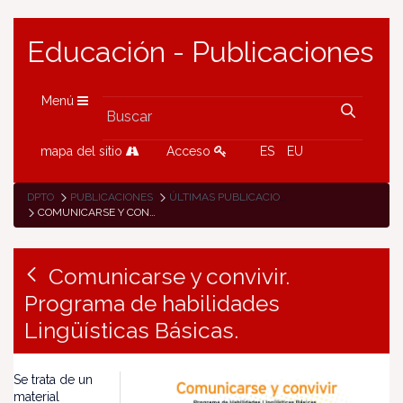
Educación - Publicaciones
Menú
mapa del sitio
Acceso
ES
EU
DPTO
PUBLICACIONES
ÚLTIMAS PUBLICACIONES
COMUNICARSE Y CONVIVIR. PROGRAMA DE HABILIDADES LINGÜÍSTICAS BÁSICAS.
Comunicarse y convivir.
Programa de habilidades
Lingüísticas Básicas.
Se trata de un
material