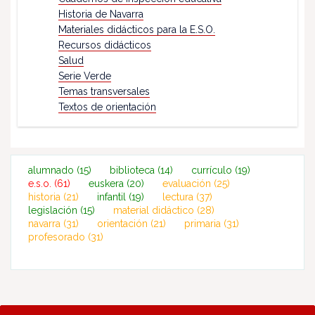
Historia de Navarra
Materiales didácticos para la E.S.O.
Recursos didácticos
Salud
Serie Verde
Temas transversales
Textos de orientación
alumnado
(15)
biblioteca
(14)
currículo
(19)
e.s.o.
(61)
euskera
(20)
evaluación
(25)
historia
(21)
infantil
(19)
lectura
(37)
legislación
(15)
material didáctico
(28)
navarra
(31)
orientación
(21)
primaria
(31)
profesorado
(31)