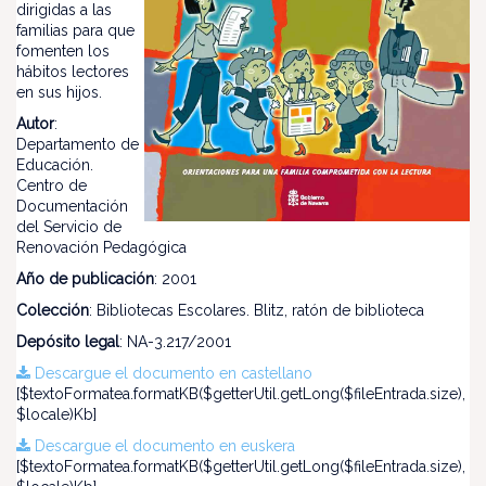
dirigidas a las
familias para que
fomenten los
hábitos lectores
en sus hijos.
Autor
:
Departamento de
Educación.
Centro de
Documentación
del Servicio de
Renovación Pedagógica
Año de publicación
: 2001
Colección
: Bibliotecas Escolares. Blitz, ratón de biblioteca
Depósito legal
: NA-3.217/2001
Descargue el documento en castellano
[$textoFormatea.formatKB($getterUtil.getLong($fileEntrada.size),
$locale)Kb]
Descargue el documento en euskera
[$textoFormatea.formatKB($getterUtil.getLong($fileEntrada.size),