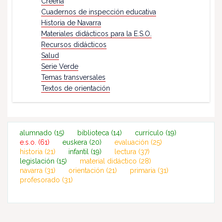
Creena
Cuadernos de inspección educativa
Historia de Navarra
Materiales didácticos para la E.S.O.
Recursos didácticos
Salud
Serie Verde
Temas transversales
Textos de orientación
alumnado
(15)
biblioteca
(14)
currículo
(19)
e.s.o.
(61)
euskera
(20)
evaluación
(25)
historia
(21)
infantil
(19)
lectura
(37)
legislación
(15)
material didáctico
(28)
navarra
(31)
orientación
(21)
primaria
(31)
profesorado
(31)