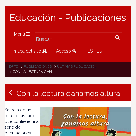
Educación - Publicaciones
Menú
mapa del sitio
Acceso
ES
EU
DPTO
PUBLICACIONES
ÚLTIMAS PUBLICACIONES
CON LA LECTURA GANAMOS ALTURA
Con la lectura ganamos altura
Se trata de un
folleto ilustrado
que contiene una
serie de
orientaciones