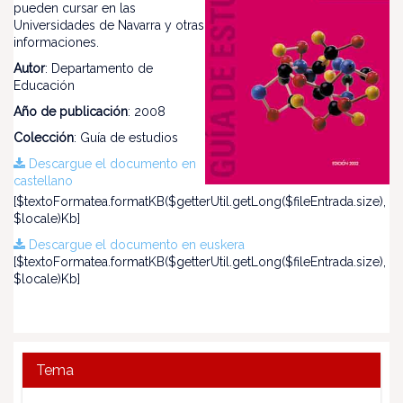
pueden cursar en las
Universidades de Navarra y otras
informaciones.
Autor
: Departamento de
Educación
Año de publicación
: 2008
Colección
: Guía de estudios
Descargue el documento en
castellano
[$textoFormatea.formatKB($getterUtil.getLong($fileEntrada.size),
$locale)Kb]
Descargue el documento en euskera
[$textoFormatea.formatKB($getterUtil.getLong($fileEntrada.size),
$locale)Kb]
Tema