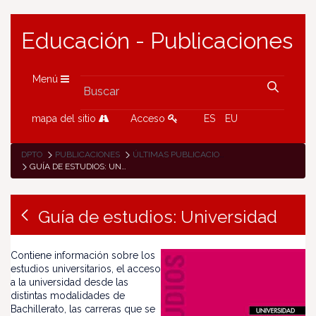
Educación - Publicaciones
Menú
mapa del sitio
Acceso
ES
EU
DPTO
PUBLICACIONES
ÚLTIMAS PUBLICACIONES
GUÍA DE ESTUDIOS: UNIVERSIDAD
Guía de estudios: Universidad
Contiene información sobre los
estudios universitarios, el acceso
a la universidad desde las
distintas modalidades de
Bachillerato, las carreras que se