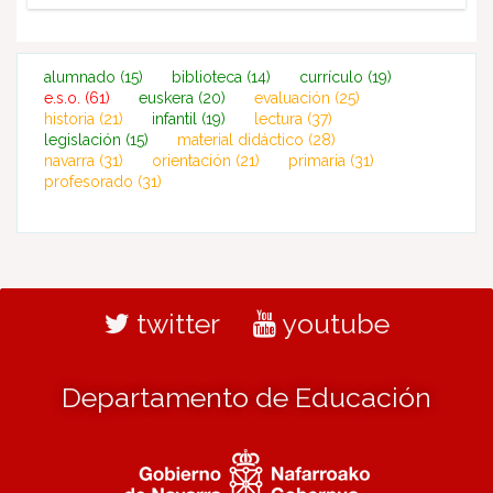
alumnado
(15)
biblioteca
(14)
currículo
(19)
e.s.o.
(61)
euskera
(20)
evaluación
(25)
historia
(21)
infantil
(19)
lectura
(37)
legislación
(15)
material didáctico
(28)
navarra
(31)
orientación
(21)
primaria
(31)
profesorado
(31)
twitter
youtube
Departamento de Educación