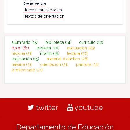
Serie Verde
Temas transversales
Textos de orientación
alumnado
(15)
biblioteca
(14)
currículo
(19)
e.s.o.
(61)
euskera
(20)
evaluación
(25)
historia
(21)
infantil
(19)
lectura
(37)
legislación
(15)
material didáctico
(28)
navarra
(31)
orientación
(21)
primaria
(31)
profesorado
(31)
twitter
youtube
Departamento de Educación