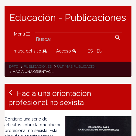
Educación - Publicaciones
Menú
mapa del sitio
Acceso
ES
EU
DPTO
PUBLICACIONES
ÚLTIMAS PUBLICACIONES
HACIA UNA ORIENTACIÓN PROFESIONAL NO SEXISTA
Hacia una orientación
profesional no sexista
Contiene una serie de
artículos sobre la orientación
profesional no sexista. Está