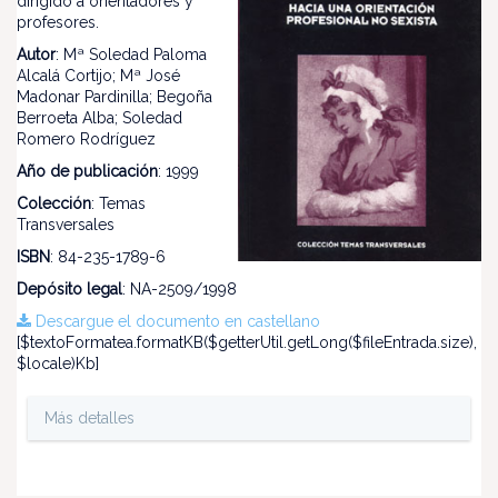
dirigido a orientadores y
profesores.
Autor
: Mª Soledad Paloma
Alcalá Cortijo; Mª José
Madonar Pardinilla; Begoña
Berroeta Alba; Soledad
Romero Rodríguez
Año de publicación
: 1999
Colección
: Temas
Transversales
ISBN
: 84-235-1789-6
Depósito legal
: NA-2509/1998
Descargue el documento en castellano
[$textoFormatea.formatKB($getterUtil.getLong($fileEntrada.size),
$locale)Kb]
Más detalles