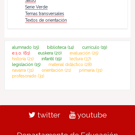
Salud
Serie Verde
Temas transversales
Textos de orientación
alumnado
(15)
biblioteca
(14)
currículo
(19)
e.s.o.
(61)
euskera
(20)
evaluación
(25)
historia
(21)
infantil
(19)
lectura
(37)
legislación
(15)
material didáctico
(28)
navarra
(31)
orientación
(21)
primaria
(31)
profesorado
(31)
twitter
youtube