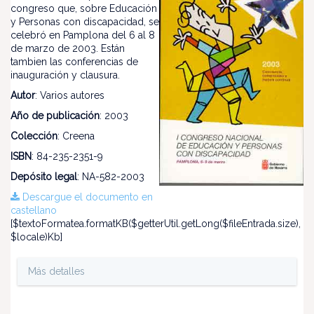
congreso que, sobre Educación
y Personas con discapacidad, se
celebró en Pamplona del 6 al 8
de marzo de 2003. Están
tambien las conferencias de
inauguración y clausura.
Autor
: Varios autores
Año de publicación
: 2003
Colección
: Creena
ISBN
: 84-235-2351-9
Depósito legal
: NA-582-2003
Descargue el documento en
castellano
[$textoFormatea.formatKB($getterUtil.getLong($fileEntrada.size),
$locale)Kb]
Más detalles