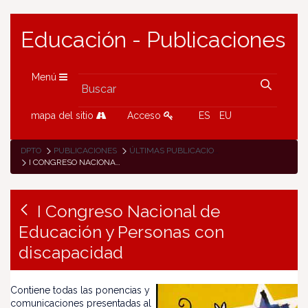
Educación - Publicaciones
Menú
mapa del sitio
Acceso
ES
EU
DPTO
PUBLICACIONES
ÚLTIMAS PUBLICACIONES
I CONGRESO NACIONAL DE EDUCACIÓN Y PERSONAS CON DISCAPACIDAD
I Congreso Nacional de
Educación y Personas con
discapacidad
Contiene todas las ponencias y
comunicaciones presentadas al