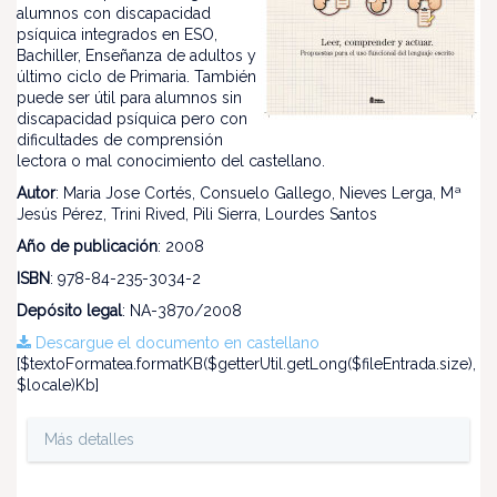
alumnos con discapacidad
psíquica integrados en ESO,
Bachiller, Enseñanza de adultos y
último ciclo de Primaria. También
puede ser útil para alumnos sin
discapacidad psíquica pero con
dificultades de comprensión
lectora o mal conocimiento del castellano.
Autor
: Maria Jose Cortés, Consuelo Gallego, Nieves Lerga, Mª
Jesús Pérez, Trini Rived, Pili Sierra, Lourdes Santos
Año de publicación
: 2008
ISBN
: 978-84-235-3034-2
Depósito legal
: NA-3870/2008
Descargue el documento en castellano
[$textoFormatea.formatKB($getterUtil.getLong($fileEntrada.size),
$locale)Kb]
Más detalles