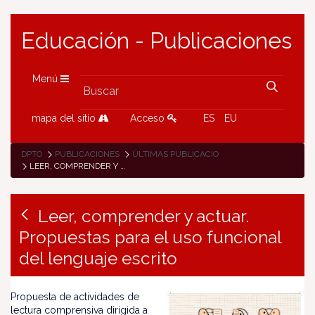
Educación - Publicaciones
Menú
mapa del sitio
Acceso
ES
EU
DPTO
PUBLICACIONES
ÚLTIMAS PUBLICACIONES
LEER, COMPRENDER Y ACTUAR. PROPUESTAS PARA EL USO FUNCIONAL DEL LENGUAJE ESCRITO
Leer, comprender y actuar.
Propuestas para el uso funcional
del lenguaje escrito
Propuesta de actividades de
lectura comprensiva dirigida a