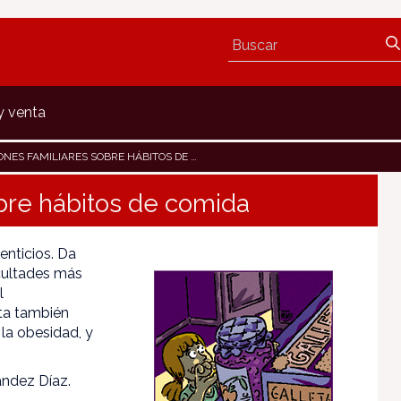
y venta
ES FAMILIARES SOBRE HÁBITOS DE COMIDA
bre hábitos de comida
enticios. Da
icultades más
l
ata también
 la obesidad, y
ández Díaz.