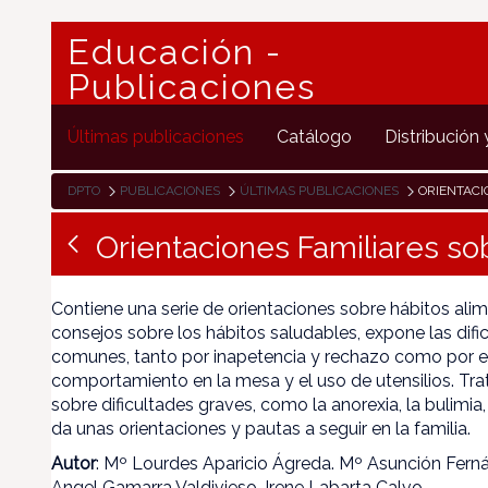
Educación -
Publicaciones
Últimas publicaciones
Catálogo
Distribución 
DPTO
PUBLICACIONES
ÚLTIMAS PUBLICACIONES
ORIENTACION
Orientaciones Familiares so
Contiene una serie de orientaciones sobre hábitos alim
consejos sobre los hábitos saludables, expone las dif
comunes, tanto por inapetencia y rechazo como por e
comportamiento en la mesa y el uso de utensilios. Tr
sobre dificultades graves, como la anorexia, la bulimia,
da unas orientaciones y pautas a seguir en la familia.
Autor
: Mº Lourdes Aparicio Ágreda. Mº Asunción Fern
Angel Gamarra Valdivieso. Irene Labarta Calvo