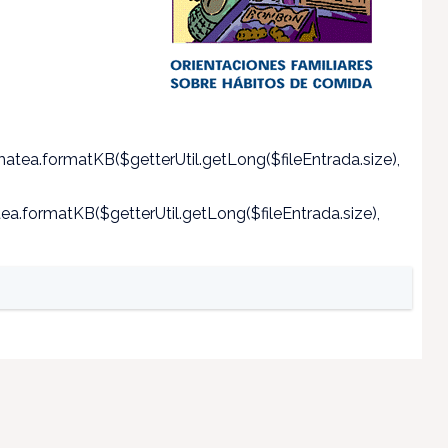
atea.formatKB($getterUtil.getLong($fileEntrada.size),
a.formatKB($getterUtil.getLong($fileEntrada.size),