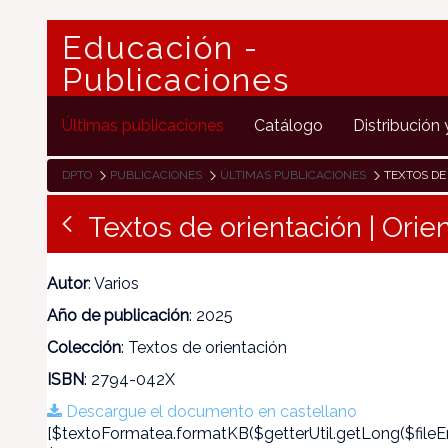
Educación -
Publicaciones
Últimas publicaciones
Catálogo
Distribución 
DPTO
PUBLICACIONES
ÚLTIMAS PUBLICACIONES
TEXTOS DE
Textos de orientación | Orie
Autor
: Varios
Año de publicación
: 2025
Colección
: Textos de orientación
ISBN
: 2794-042X
Descargue el documento en castellano
[$textoFormatea.formatKB($getterUtil.getLong($fileEn