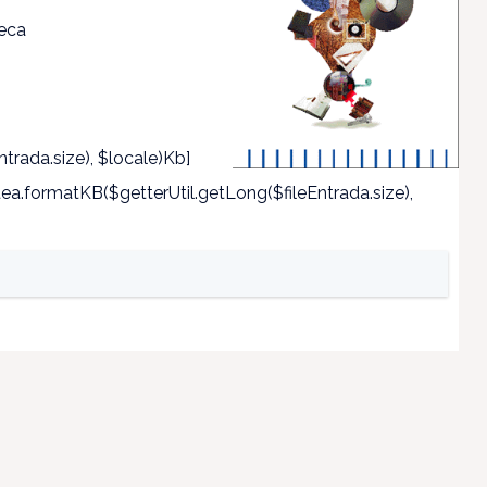
teca
trada.size), $locale)Kb]
a.formatKB($getterUtil.getLong($fileEntrada.size),