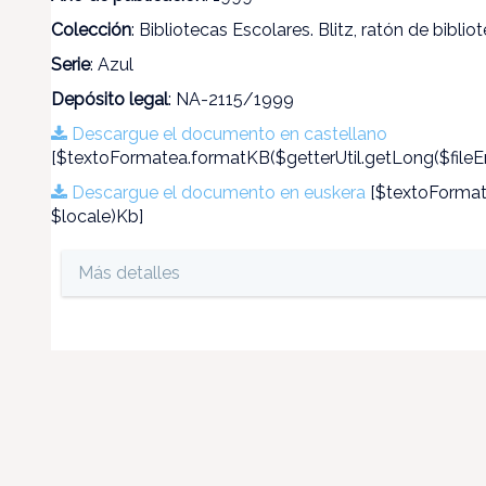
Colección
: Bibliotecas Escolares. Blitz, ratón de biblio
Serie
: Azul
Depósito legal
: NA-2115/1999
Descargue el documento en castellano
[$textoFormatea.formatKB($getterUtil.getLong($fileEn
Descargue el documento en euskera
[$textoFormate
$locale)Kb]
Más detalles