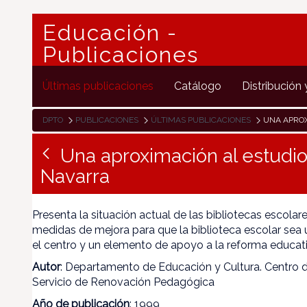
Educación -
Publicaciones
Últimas publicaciones
Catálogo
Distribución 
DPTO
PUBLICACIONES
ÚLTIMAS PUBLICACIONES
UNA APROXIMACIÓ
Una aproximación al estudio
Navarra
Presenta la situación actual de las bibliotecas escolar
medidas de mejora para que la biblioteca escolar sea
el centro y un elemento de apoyo a la reforma educati
Autor
: Departamento de Educación y Cultura. Centro
Servicio de Renovación Pedagógica
Año de publicación
: 1999