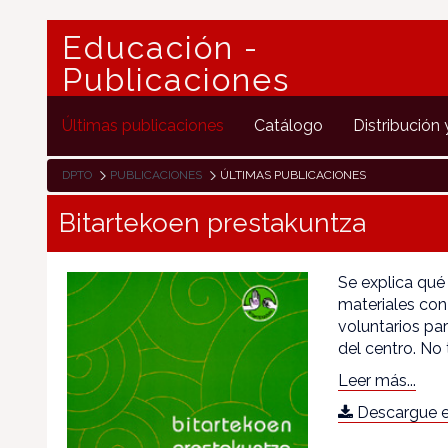
Educación -
Publicaciones
Últimas publicaciones
Catálogo
Distribución 
DPTO
PUBLICACIONES
ÚLTIMAS PUBLICACIONES
Bitartekoen prestakuntza
Se explica qué
materiales con
voluntarios pa
del centro. No 
Leer más...
Descargue e