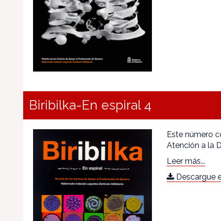
Biribilka-En espiral 4
Este número co
Atención a la D
Leer más...
Descargue e