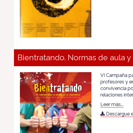
Bientratando. Normas de aula y 
VI Campaña par
profesores y en
convivencia pos
relaciones int
Leer más...
Descargue e