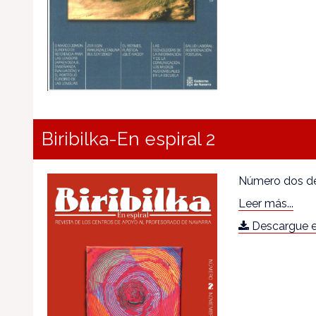
Biribilka-En espiral 2
Número dos de 
Leer más...
Descargue e