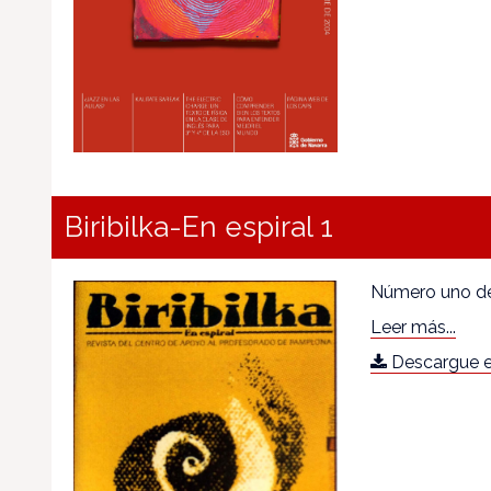
Biribilka-En espiral 1
Número uno de 
Leer más...
Descargue e