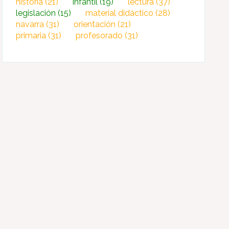
historia
(21)
infantil
(19)
lectura
(37)
legislación
(15)
material didáctico
(28)
navarra
(31)
orientación
(21)
primaria
(31)
profesorado
(31)