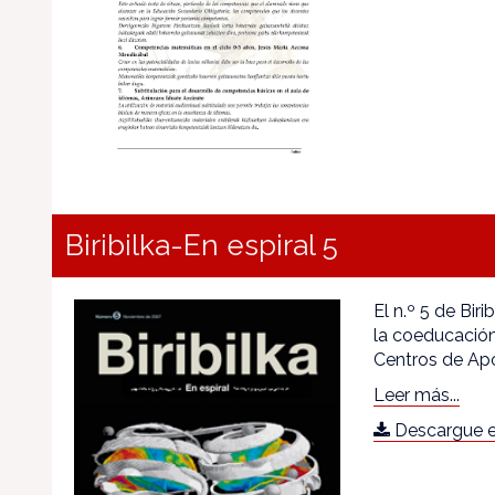
Biribilka-En espiral 5
El n.º 5 de Bi
la coeducación
Centros de Apo
Leer más...
Descargue e