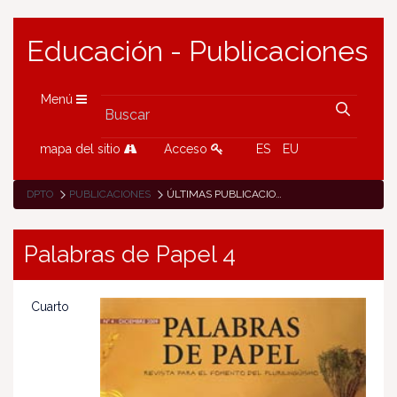
Educación - Publicaciones
Menú
mapa del sitio
Acceso
ES
EU
DPTO
PUBLICACIONES
ÚLTIMAS PUBLICACIONES
Palabras de Papel 4
Cuarto