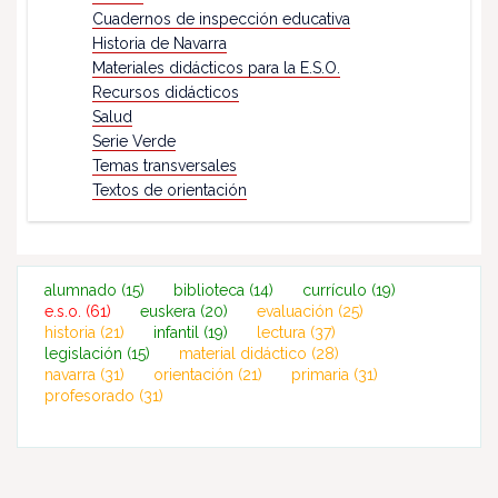
Cuadernos de inspección educativa
Historia de Navarra
Materiales didácticos para la E.S.O.
Recursos didácticos
Salud
Serie Verde
Temas transversales
Textos de orientación
alumnado
(15)
biblioteca
(14)
currículo
(19)
e.s.o.
(61)
euskera
(20)
evaluación
(25)
historia
(21)
infantil
(19)
lectura
(37)
legislación
(15)
material didáctico
(28)
navarra
(31)
orientación
(21)
primaria
(31)
profesorado
(31)