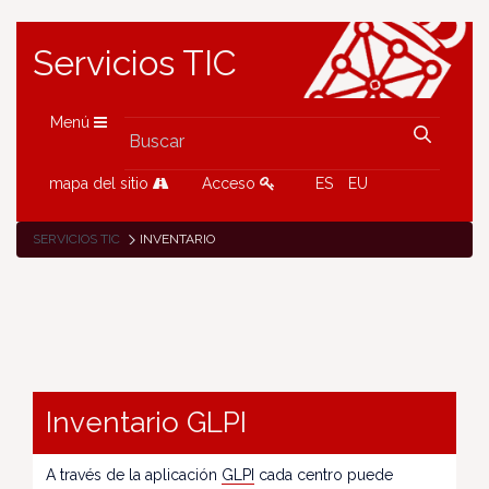
Servicios TIC
Menú
mapa del sitio
Acceso
ES
EU
SERVICIOS TIC
INVENTARIO
Inventario GLPI
A través de la aplicación
GLPI
cada centro puede