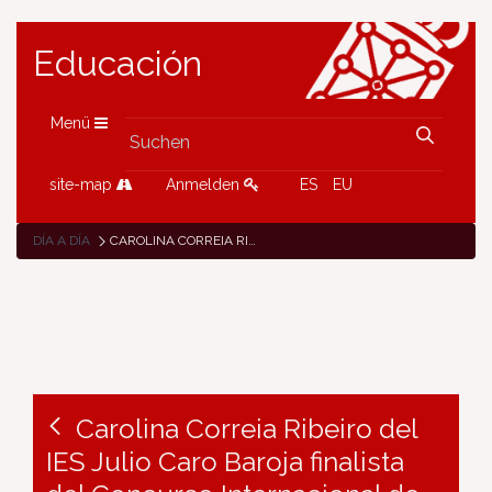
Educación
Menü
site-map
Anmelden
ES
EU
DÍA A DÍA
CAROLINA CORREIA RIBEIRO DEL IES JULIO CARO BAROJA FINALISTA DEL CONCURSO INTERNACIONAL DE LEITURA
Carolina Correia Ribeiro del
IES Julio Caro Baroja finalista