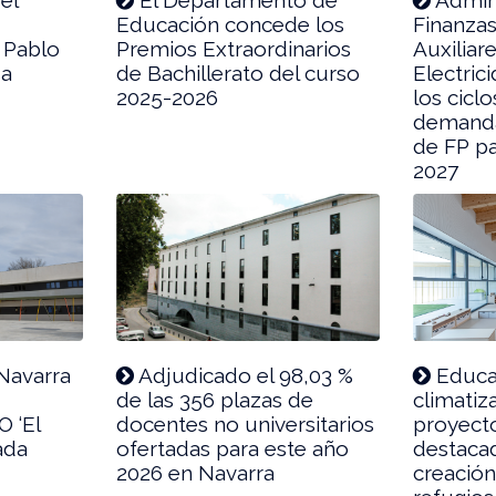
Educación concede los
Finanza
S Pablo
Premios Extraordinarios
Auxiliar
sa
de Bachillerato del curso
Electric
2025-2026
los cicl
demanda
de FP pa
2027
Navarra
Adjudicado el 98,03 %
Educac
de las 356 plazas de
climatiz
O ‘El
docentes no universitarios
proyect
ada
ofertadas para este año
destacad
2026 en Navarra
creación