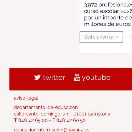
3.972 profesionale
curso escolar 202
por un importe de
millones de euros
— 1
Seite 1 von 94
twitter
youtube
aviso-legal
departamento-de-educacion
calle-santo-domingo-s-n - 31001 pamplona
T 848 42 65 00 - F 848 42 60 52
educacion.informacion@navarra.es