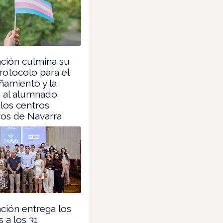
ción culmina su
otocolo para el
amiento y la
n al alumnado
 los centros
vos de Navarra
ión entrega los
 a los 31