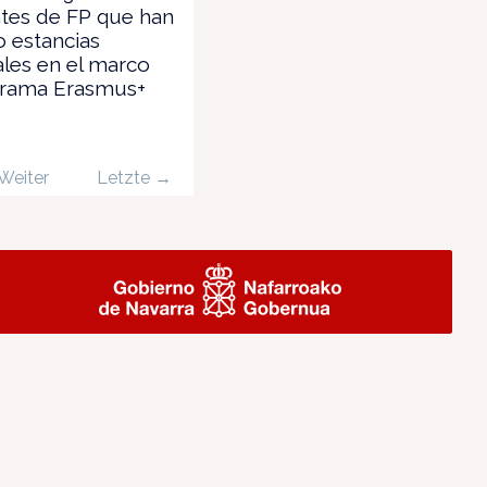
ntes de FP que han
o estancias
ales en el marco
grama Erasmus+
Weiter
Letzte →