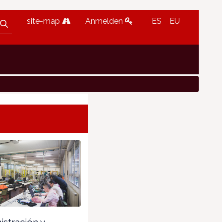
site-map
Anmelden
ES
EU
stración y