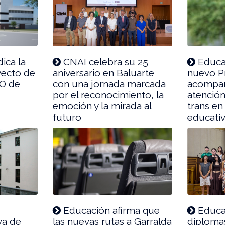
ica la
CNAI celebra su 25
Educa
yecto de
aniversario en Baluarte
nuevo Pr
SO de
con una jornada marcada
acompañ
por el reconocimiento, la
atenció
emoción y la mirada al
trans en
futuro
educati
Educación afirma que
Educac
va de
las nuevas rutas a Garralda
diplomas