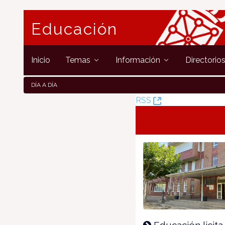
Educación
Inicio
Temas
Información
Directorio
DÍA A DÍA
(Öffnet
RSS
neues
Fenster)
Educación licita 