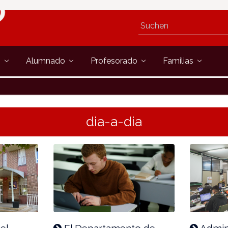
s
Alumnado
Profesorado
Familias
dia-a-dia
el
El Departamento de
Admini