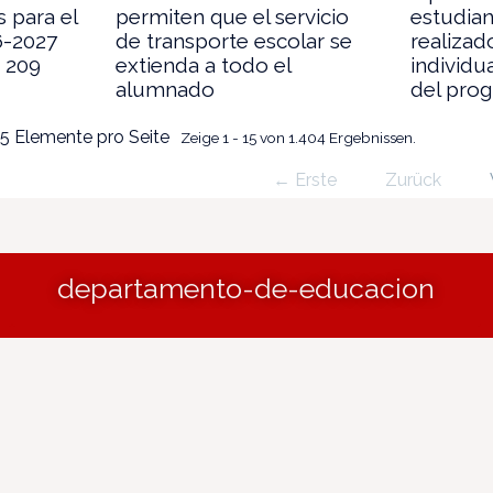
s para el
permiten que el servicio
estudia
6-2027
de transporte escolar se
realizad
 209
extienda a todo el
individu
alumnado
del pro
5 Elemente pro Seite
Zeige 1 - 15 von 1.404 Ergebnissen.
← Erste
Zurück
departamento-de-educacion