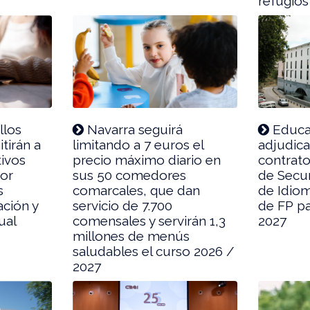
refugios
llos
Navarra seguirá
Educac
tirán a
limitando a 7 euros el
adjudica
tivos
precio máximo diario en
contrat
por
sus 50 comedores
de Secun
s
comarcales, que dan
de Idiom
ación y
servicio de 7.700
de FP pa
ual
comensales y servirán 1,3
2027
millones de menús
saludables el curso 2026 /
2027