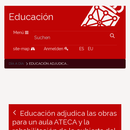
Educación
Menü
site-map
Anmelden
ES
EU
DÍA A DÍA
EDUCACIÓN ADJUDICA LAS OBRAS PARA UN AULA ATECA Y LA REHABILITACIÓN DE LA CUBIERTA DEL POLIDEPORTIVO EN EL CI TAFALLA
Educación adjudica las obras
para un aula ATECA y la