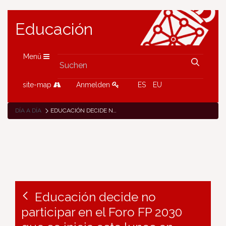
Educación
Menü
site-map
Anmelden
ES
EU
DÍA A DÍA
EDUCACIÓN DECIDE NO PARTICIPAR EN EL FORO FP 2030 QUE SE INICIA ESTE LUNES EN PAMPLONA
Educación decide no
participar en el Foro FP 2030