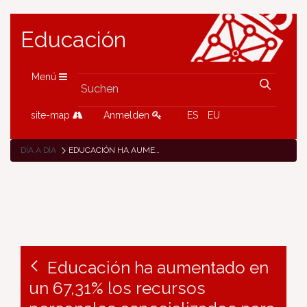
Educación
Menü
site-map
Anmelden
ES
EU
DÍA A DÍA
EDUCACIÓN HA AUMENTADO EN UN 67,31% LOS RECURSOS PERSONALES ESPECIALIZADOS PARA LA ATENCIÓN A LA DIVERSIDAD DEL ALUMNADO NAVARRO
Educación ha aumentado en
un 67,31% los recursos