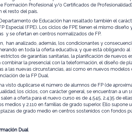
e Formación Profesional y/o Certificados de Profesionalidad
el resto del país.
Departamento de Educación han resaltado también el carácter
FP Especial (FPE). Los ciclos de FPE tienen el mismo diseño y
as y se ofertan en centros normalizados de FP.
ón, han analizado, además, los condicionantes y consecuenc
erando en toda la oferta educativa, y que está obligando a
estrictos de garantías sanitarias, la planificación de nuevos 
ombinar la presencial con la teleformación, el diseño de pla
 a las nuevas circunstancias, así como en nuevos modelos d
nciación de la FP Dual.
 ha visto duplicarse el número de alumnos de FP (de aproxi
tualidad, los ciclos, con carácter general, se encuentran a un
alen a oferta para el nuevo curso es de 4.545, 2.435 de ellas
s medios y 2.110 en familias de grado superior. Ello supone 
plazas de grado medio en centros sostenidos con fondos pú
ormación Dual