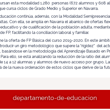
 cursan esta modalidad 1.280 personas (672 alumnos y 608 a
ue cursa ciclos de Grado Medio y Superior en Navarra.
ucación continúa, además, con la Modalidad Semipresencial
ltas. Con ella, se amplía en Navarra el abanico de ofertas flex
l educativo y de cualificación de la población adulta, mediante
e FP, facilitando la conciliación laboral y familiar.
ne la oferta de FP Básica del curso 2019-2020. En este ámbi
roducir un giro metodológico que supere la “rigidez” del ac
 basándose en la metodología del Aprendizaje Basado en Pr
Para ello, se está analizando la reducción de la ratio del al
de 14 a 12 alumnas y alumnos de nuevo acceso por grupo. La
rá de la nueva ordenación de estos ciclos que derive de la f
departamento-de-educacion