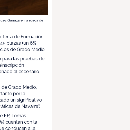
guez Garraza en la rueda de
 oferta de Formación
545 plazas (un 6%
ciclos de Grado Medio.
o para las pruebas de
einscripción
ionado al escenario
s de Grado Medio,
tante por la
zado un significativo
áficas de Navarra”.
de FP, Tomás
3%) cuentan con la
que conducen a la