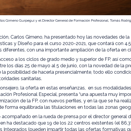
rlos Gimeno Gurpegui y el Director General de Formación Profesional, Tomás Rodrí
ción, Carlos Gimeno, ha presentado hoy las novedades de la
ásticas y Diseño para el curso 2020-2021, que contará con 4.
es diferentes, con una importante ampliación de la oferta en 
 acceso a los ciclos de grado medio y superior de FP, así com
tre los días 25 de mayo al 5 de junio, con la novedad de la pr
la posibilidad de hacerla presencialmente, todo ello condic
oridades sanitarias.
consejero, la oferta en estas enseñanzas, en sus modalidade
ación Profesional Especial, presenta “una apuesta muy impor
nización de la FP, con nuevos perfiles, y en la que se ha reali
de forma equilibrada las titulaciones en todas las zonas geogr
o acompañado en la rueda de prensa por el director general 
en ha destacado que 19 de los 22 centros existentes (el 86,
os Integrados (pueden impartir todas las ofertas formativas 