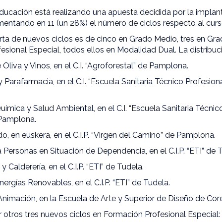
ucación está realizando una apuesta decidida por la implant
mentando en 11 (un 28%) el número de ciclos respecto al cur
ta de nuevos ciclos es de cinco en Grado Medio, tres en Gra
esional Especial, todos ellos en Modalidad Dual. La distribuci
Oliva y Vinos, en el C.I. “Agroforestal” de Pamplona.
 Parafarmacia, en el C.I. “Escuela Sanitaria Técnico Profesion
uímica y Salud Ambiental, en el C.I. “Escuela Sanitaria Técnic
Pamplona.
, en euskera, en el C.I.P. “Virgen del Camino” de Pamplona.
 Personas en Situación de Dependencia, en el C.I.P. “ETI” de 
 Calderería, en el C.I.P. “ETI” de Tudela.
ergías Renovables, en el C.I.P. “ETI” de Tudela.
Animación, en la Escuela de Arte y Superior de Diseño de Core
r otros tres nuevos ciclos en Formación Profesional Especial: