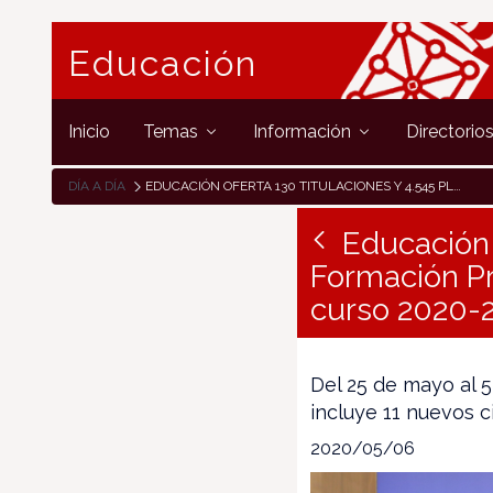
Educación
Inicio
Temas
Información
Directorio
DÍA A DÍA
EDUCACIÓN OFERTA 130 TITULACIONES Y 4.545 PLAZAS EN FORMACIÓN PROFESIONAL Y ARTES PLÁSTICAS Y DISEÑO PARA EL CURSO 2020-2021
Educación 
Formación Pro
curso 2020-
Del 25 de mayo al 5
incluye 11 nuevos 
2020/05/06