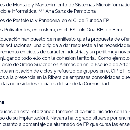
nes de Montaje y Mantenimiento de Sistemas Microinformático
cio e Informática, Mª Ana Sanz de Pamplona.
es de Pastelería y Panadería, en el CI de Burlada FP.
es Polivalentes, en euskera, en el IES Toki Ona BHI de Bera.
ducación han puesto de manifiesto que la propuesta de ofer
de actuaciones: una dirigida a dar respuesta a las necesidade
remento en ciclos de carácter industrial y un perfil muy nov
conjugando todo ello con la cohesión territorial. Como ejemp
 ciclo de Grado Superior en Animación en la Escuela de Arte 
ante ampliación de ciclos y refuerzo de grupos en el CIP ETI 
os a la presencia en la Ribera de empresas consolidadas que
 a las necesidades sociales del sur de la Comunidad.
ne
ucación está reforzando también el camino iniciado con la F
so de su implantación). Navarra ha logrado situarse por enci
n cuanto a porcentaje de alumnado de FP que cursa las enseñ