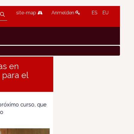
site-map
Anmelden
ES
EU
as en
 para el
 próximo curso, que
do