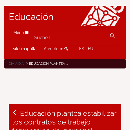
Educación
Menü
site-map
Anmelden
ES
EU
DÍA A DÍA
EDUCACIÓN PLANTEA ESTABILIZAR LOS CONTRATOS DE TRABAJO TEMPORALES DEL PERSONAL DOCENTE
Educación plantea estabilizar
los contratos de trabajo