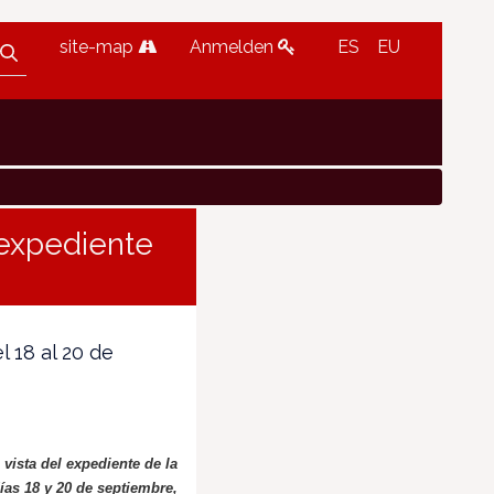
site-map
Anmelden
ES
EU
 expediente
 18 al 20 de
vista del expediente de la
ías 18 y 20 de septiembre,