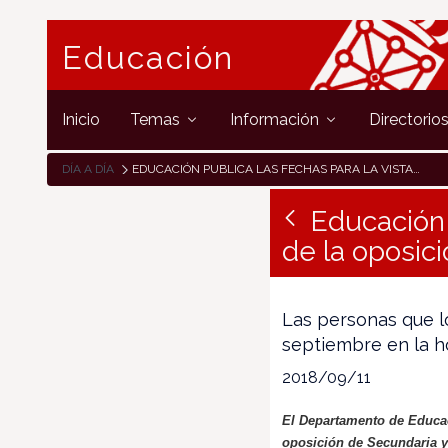
Educación
Inicio
Temas
Información
Directorio
DÍA A DÍA
EDUCACIÓN PUBLICA LAS FECHAS PARA LA VISTA DE EXPEDIENTE DE LA OPOSICIÓN DE SECUNDARIA Y DE FP
Educación 
de la oposic
Las personas que l
septiembre en la h
2018/09/11
El Departamento de Educaci
oposición de Secundaria y 