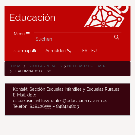
Educación
Menü
site-map
Anmelden
ES
EU
TEMAS
ESCUELAS RURALES
NOTICIAS ESCUELAS RURALES
EL ALUMNADO DE ESO DE OTSAGABIA HA PARTICIPADO EN LA CAMPAÑA DE ESKI DE FONDO
Kontakt: Sección Escuelas Infantiles y Escuelas Rurales
E-Mail: dpto-
escuelasinfantilesyrurales@educacion.navarra.es
Telefon: 848426555 – 848424803