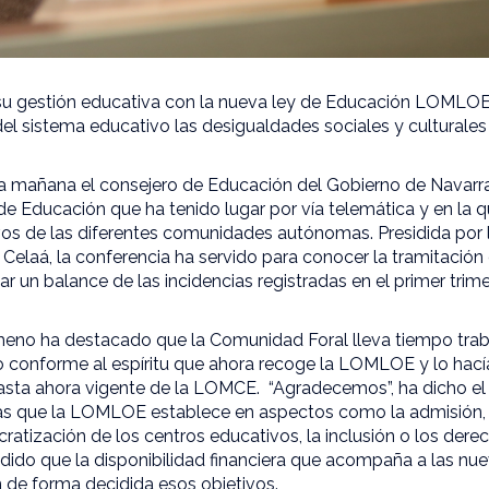
su gestión educativa con la nueva ley de Educación LOMLOE,
del sistema educativo las desigualdades sociales y culturale
sta mañana el consejero de Educación del Gobierno de Navarra
de Educación que ha tenido lugar por vía telemática y en la q
os de las diferentes comunidades autónomas. Presidida por l
 Celaá, la conferencia ha servido para conocer la tramitación
zar un balance de las incidencias registradas en el primer trim
imeno ha destacado que la Comunidad Foral lleva tiempo tra
ro conforme al espíritu que ahora recoge la LOMLOE y lo hací
sta ahora vigente de la LOMCE. “Agradecemos”, ha dicho el
cas que la LOMLOE establece en aspectos como la admisión, el
atización de los centros educativos, la inclusión o los dere
dido que la disponibilidad financiera que acompaña a las nu
 de forma decidida esos objetivos.