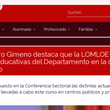
s
Alumnado
Profesorado
Familias
ero Gimeno destaca que la LOMLOE 
educativas del Departamento en la d
o
uesto en la Conferencia Sectorial las distintas actu
 llevadas a cabo este curso en centros públicos y p