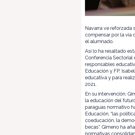
Navarra ve reforzada 
compensar por la vía 
el alumnado.
Así lo ha resaltado e
Conferencia Sectorial 
responsables educativ
Educación y FP, Isabel
educativa y para reali
2021.
En su intervención, G
la educación del futu
paraguas normativo ha
Educación, “las políti
coeducación, la democr
becas”. Gimeno ha aña
normativas consolidan