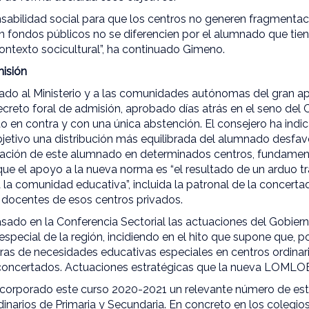
abilidad social para que los centros no generen fragmentaci
n fondos públicos no se diferencien por el alumnado que tien
ontexto socicultural”, ha continuado Gimeno.
isión
mado al Ministerio y a las comunidades autónomas del gran a
creto foral de admisión, aprobado días atrás en el seno del 
to en contra y con una única abstención. El consejero ha ind
jetivo una distribución más equilibrada del alumnado desfav
ración de este alumnado en determinados centros, fundamen
ue el apoyo a la nueva norma es “el resultado de un arduo t
la comunidad educativa”, incluida la patronal de la concertad
s docentes de esos centros privados.
ado en la Conferencia Sectorial las actuaciones del Gobiern
special de la región, incidiendo en el hito que supone que, p
ras de necesidades educativas especiales en centros ordinar
oncertados. Actuaciones estratégicas que la nueva LOMLOE 
corporado este curso 2020-2021 un relevante número de est
inarios de Primaria y Secundaria. En concreto en los colegios 