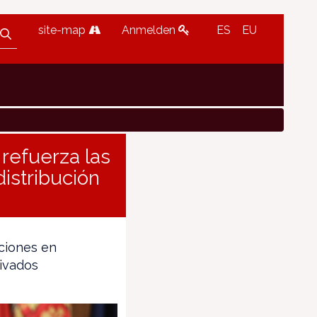
site-map
Anmelden
ES
EU
refuerza las
istribución
aciones en
rivados