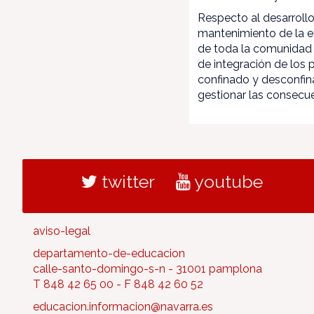
Respecto al desarroll
mantenimiento de la e
de toda la comunidad e
de integración de los
confinado y desconfin
gestionar las consecu
twitter
youtube
aviso-legal
departamento-de-educacion
calle-santo-domingo-s-n - 31001 pamplona
T 848 42 65 00 - F 848 42 60 52
educacion.informacion@navarra.es