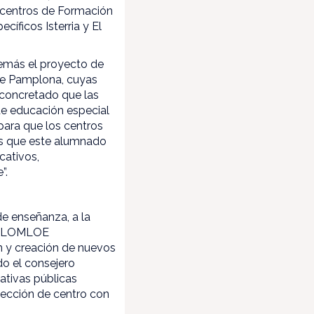
os centros de Formación
íficos Isterria y El
demás el proyecto de
de Pamplona, cuyas
 concretado que las
de educación especial
para que los centros
os que este alumnado
cativos,
”.
de enseñanza, a la
 la LOMLOE
ón y creación de nuevos
do el consejero
ativas públicas
elección de centro con