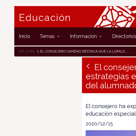
Educación
Inicio
Temas
Información
Directorio
DÍA A DÍA
EL CONSEJERO GIMENO DESTACA QUE LA LOMLOE REFUERZA LAS ESTRATEGIAS EDUCATIVAS DEL DEPARTAMENTO EN LA DISTRIBUCIÓN DEL ALUMNADO
El consej
estrategias 
del alumnad
El consejero ha exp
educación especial
2020/12/15