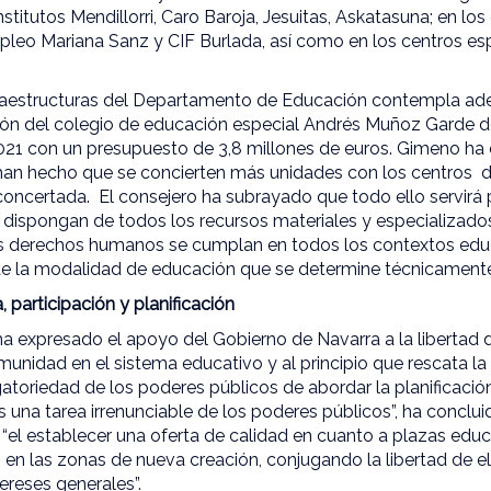
institutos Mendillorri, Caro Baroja, Jesuitas, Askatasuna; en l
pleo Mariana Sanz y CIF Burlada, así como en los centros espec
nfraestructuras del Departamento de Educación contempla a
ión del colegio de educación especial Andrés Muñoz Garde 
 2021 con un presupuesto de 3,8 millones de euros. Gimeno ha
 han hecho que se concierten más unidades con los centros 
 concertada. El consejero ha subrayado que todo ello servirá 
y dispongan de todos los recursos materiales y especializad
os derechos humanos se cumplan en todos los contextos edu
e la modalidad de educación que se determine técnicamente
 participación y planificación
 ha expresado el apoyo del Gobierno de Navarra a la libertad 
omunidad en el sistema educativo y al principio que rescata
gatoriedad de los poderes públicos de abordar la planificaci
s una tarea irrenunciable de los poderes públicos”, ha conclui
“el establecer una oferta de calidad en cuanto a plazas educ
o en las zonas de nueva creación, conjugando la libertad de 
ereses generales”.