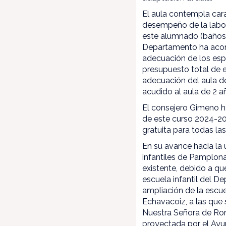
El aula contempla cara
desempeño de la labor
este alumnado (baños p
Departamento ha acond
adecuación de los espa
presupuesto total de e
adecuación del aula de
acudido al aula de 2 a
El consejero Gimeno ha
de este curso 2024-202
gratuita para todas la
En su avance hacia la 
infantiles de Pamplona
existente, debido a qu
escuela infantil del 
ampliación de la escue
Echavacoiz, a las que 
Nuestra Señora de Ron
proyectada por el Ayu