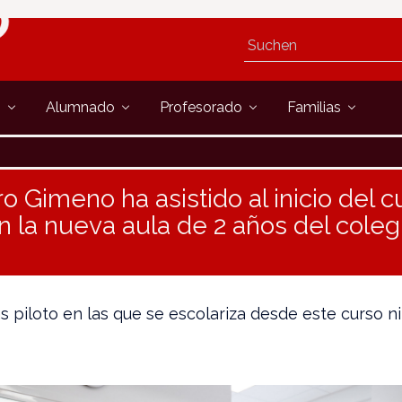
s
Alumnado
Profesorado
Familias
o Gimeno ha asistido al inicio del c
 la nueva aula de 2 años del coleg
as piloto en las que se escolariza desde este curso n