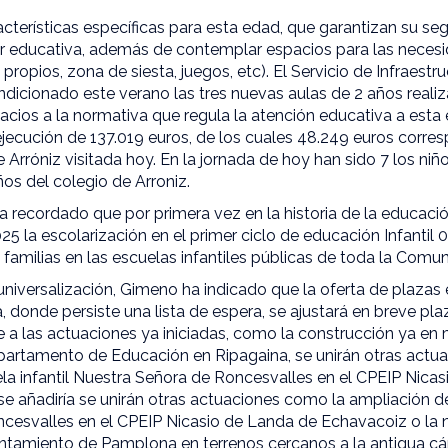
cterísticas específicas para esta edad, que garantizan su seg
 educativa, además de contemplar espacios para las necesi
ropios, zona de siesta, juegos, etc). El Servicio de Infraestru
icionado este verano las tres nuevas aulas de 2 años reali
cios a la normativa que regula la atención educativa a esta
jecución de 137.019 euros, de los cuales 48.249 euros corres
 Arróniz visitada hoy. En la jornada de hoy han sido 7 los niñ
ños del colegio de Arroniz.
 recordado que por primera vez en la historia de la educación
5 la escolarización en el primer ciclo de educación Infantil 
s familias en las escuelas infantiles públicas de toda la Comu
universalización, Gimeno ha indicado que la oferta de plazas 
, donde persiste una lista de espera, se ajustará en breve pl
e a las actuaciones ya iniciadas, como la construcción ya en
Departamento de Educación en Ripagaina, se unirán otras actu
la infantil Nuestra Señora de Roncesvalles en el CPEIP Nica
se añadiría se unirán otras actuaciones como la ampliación de 
cesvalles en el CPEIP Nicasio de Landa de Echavacoiz o la n
ntamiento de Pamplona en terrenos cercanos a la antigua cárc