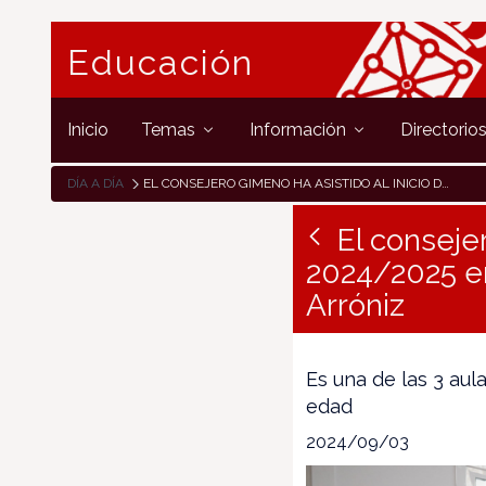
Educación
Inicio
Temas
Información
Directorio
DÍA A DÍA
EL CONSEJERO GIMENO HA ASISTIDO AL INICIO DEL CURSO 2024/2025 EN LA NUEVA AULA DE 2 AÑOS DEL COLEGIO PÚBLICO DE ARRÓNIZ
El consejer
2024/2025 en
Arróniz
Es una de las 3 aul
edad
2024/09/03