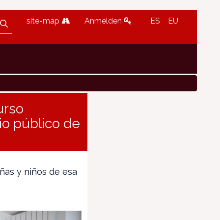
site-map
Anmelden
ES
EU
urso
io público de
iñas y niños de esa