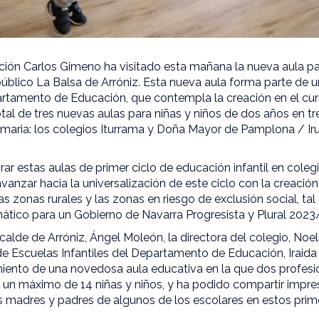
ción Carlos Gimeno ha visitado esta mañana la nueva aula pa
úblico La Balsa de Arróniz. Esta nueva aula forma parte de u
artamento de Educación, que contempla la creación en el c
total de tres nuevas aulas para niñas y niños de dos años en t
rimaria: los colegios Iturrama y Doña Mayor de Pamplona / Iru
rar estas aulas de primer ciclo de educación infantil en coleg
anzar hacia la universalización de este ciclo con la creació
las zonas rurales y las zonas en riesgo de exclusión social, t
ático para un Gobierno de Navarra Progresista y Plural 2023
lde de Arróniz, Ángel Moleón, la directora del colegio, Noeli
 de Escuelas Infantiles del Departamento de Educación, Iraida
iento de una novedosa aula educativa en la que dos profesi
un máximo de 14 niñas y niños, y ha podido compartir impre
as madres y padres de algunos de los escolares en estos prim