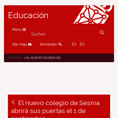
Educación
Menü
site-map
Anmelden
ES
EU
DÍA A DÍA
EL NUEVO COLEGIO DE SESMA ABRIRÁ SUS PUERTAS EL 1 DE SEPTIEMBRE
El nuevo colegio de Sesma
abrirá sus puertas el 1 de