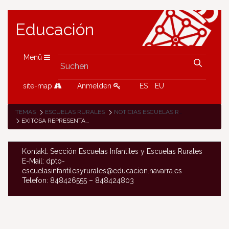
Educación
Menü
site-map
Anmelden
ES
EU
TEMAS
ESCUELAS RURALES
NOTICIAS ESCUELAS RURALES
EXITOSA REPRESENTACIÓN TEATRAL DEL ALUMNADO DE LA ESCUELA DE LAKUNTZA
Kontakt: Sección Escuelas Infantiles y Escuelas Rurales
E-Mail: dpto-
escuelasinfantilesyrurales@educacion.navarra.es
Telefon: 848426555 – 848424803