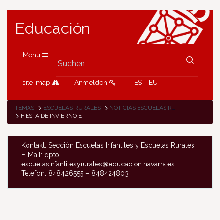
Educación
Menü
site-map
Anmelden
ES
EU
TEMAS
ESCUELAS RURALES
NOTICIAS ESCUELAS RURALES
FIESTA DE INVIERNO EN LA ESCUELA DE RONCAL
Kontakt: Sección Escuelas Infantiles y Escuelas Rurales
E-Mail: dpto-
escuelasinfantilesyrurales@educacion.navarra.es
Telefon: 848426555 – 848424803