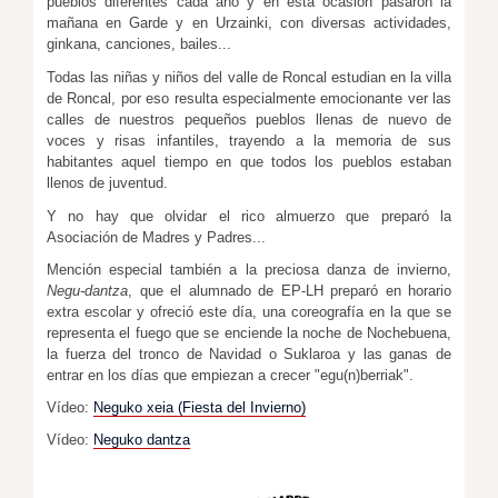
pueblos diferentes cada año y en esta ocasión pasaron la
mañana en Garde y en Urzainki, con diversas actividades,
ginkana, canciones, bailes...
Todas las niñas y niños del valle de Roncal estudian en la villa
de Roncal, por eso resulta especialmente emocionante ver las
calles de nuestros pequeños pueblos llenas de nuevo de
voces y risas infantiles, trayendo a la memoria de sus
habitantes aquel tiempo en que todos los pueblos estaban
llenos de juventud.
Y no hay que olvidar el rico almuerzo que preparó la
Asociación de Madres y Padres...
Mención especial también a la preciosa danza de invierno,
Negu-dantza
, que el alumnado de EP-LH preparó en horario
extra escolar y ofreció este día, una coreografía en la que se
representa el fuego que se enciende la noche de Nochebuena,
la fuerza del tronco de Navidad o Suklaroa y las ganas de
entrar en los días que empiezan a crecer "egu(n)berriak".
Vídeo:
Neguko xeia (Fiesta del Invierno)
Vídeo:
Neguko dantza