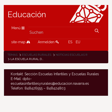
Educación
Menü
site-map
Anmelden
ES
EU
TEMAS
ESCUELAS RURALES
NOTICIAS ESCUELAS RURALES
LA ESCUELA RURAL DE GARRALDA IMPULSA LA CONVIVENCIA A TRAVÉS DE UN “WORLD CAFÉ” COMUNITARIO
Kontakt: Sección Escuelas Infantiles y Escuelas Rurales
E-Mail: dpto-
escuelasinfantilesyrurales@educacion.navarra.es
Telefon: 848426555 – 848424803