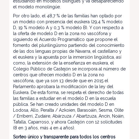
estudiando en modelos bilingües y va desapareciendo
el modelo monolingüe.
Por otro lado, el 48,7 % de las familias han optado por
un modelo con presencia del euskera (29,4 % modelo
D, 19 % modelo A y 0,3 % modelo B). Y con respecto a
la oferta de modelo D en la zona no vascófona y
siguiendo el Acuerdo Programático que propone el
fomento del plurilingüsmo partiendo del conocimiento
de las dos lenguas propias de Navarra, el castellano y
el euskera y la apuesta por la inmersión lingüística, así
como, la extensión de la enseñanza en euskera, el
Colegio Público de Castejón se incorpora al número de
centros que ofrecen modelo D en la zona no
vascófona, que ya son 13 desde que en 2015 el
Parlamento aprobara la modificación de la ley del
Euskera. De esta forma, se respeta el derecho de todas
las familias a estudiar en el modelo D en la escuela
pública. Se han creado unidades del modelo D en
Lodosa, Allo, Peralta / Azkoien, Barasoáin, Sesma, Olite
/ Erriberri, Zudaire, Abárzuza / Abartzuza, Ancín, Noáin,
Tafalla, Caparroso, y ahora Castejón con 12 solicitudes
(8 en 3 años, más 4 en 4 años).
Sorteo único y transparente para todos los centros