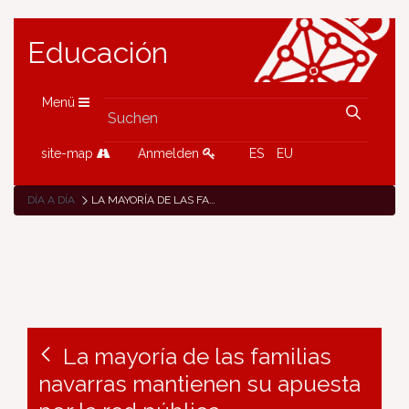
Educación
Menü
site-map
Anmelden
ES
EU
DÍA A DÍA
LA MAYORÍA DE LAS FAMILIAS NAVARRAS MANTIENEN SU APUESTA POR LA RED PÚBLICA
La mayoría de las familias
navarras mantienen su apuesta