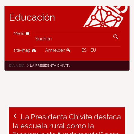
Educación
Menü
site-map
Anmelden
ES
EU
DÍA A DÍA
LA PRESIDENTA CHIVITE DESTACA LA ESCUELA RURAL COMO LA “HERRAMIENTA FUNDAMENTAL” PARA LUCHAR CONTRA LA DESPOBLACIÓN Y AFIANZAR EL ARRAIGO
La Presidenta Chivite destaca
la escuela rural como la