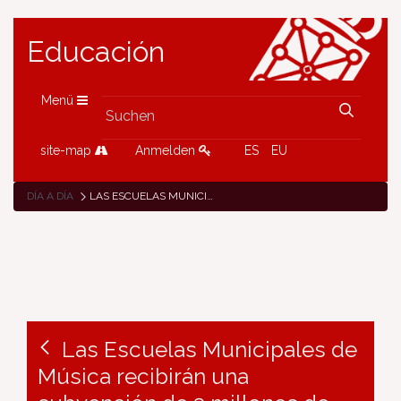
Educación
Menü
site-map
Anmelden
ES
EU
DÍA A DÍA
LAS ESCUELAS MUNICIPALES DE MÚSICA RECIBIRÁN UNA SUBVENCIÓN DE 3 MILLONES DE EUROS DEL GOBIERNO DE NAVARRA
Las Escuelas Municipales de
Música recibirán una