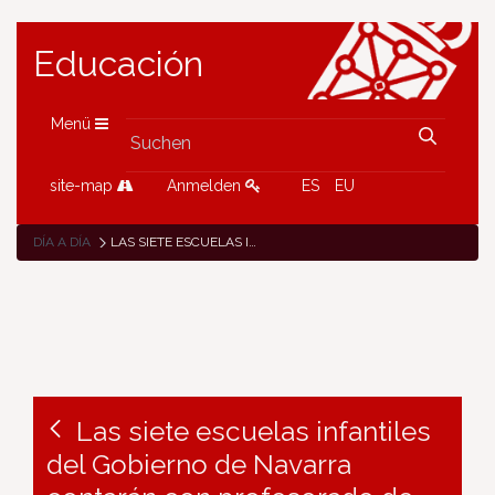
Educación
Menü
site-map
Anmelden
ES
EU
DÍA A DÍA
LAS SIETE ESCUELAS INFANTILES DEL GOBIERNO DE NAVARRA CONTARÁN CON PROFESORADO DE ORIENTACIÓN EDUCATIVA DESDE EL CURSO 2023-2024
Las siete escuelas infantiles
del Gobierno de Navarra