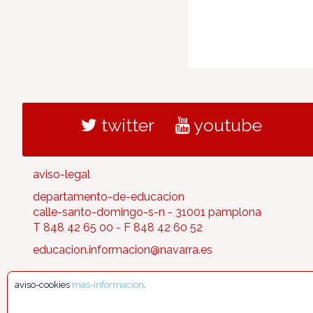
twitter
youtube
aviso-legal
departamento-de-educacion
calle-santo-domingo-s-n - 31001 pamplona
T 848 42 65 00 - F 848 42 60 52
educacion.informacion@navarra.es
aviso-cookies
mas-informacion
.