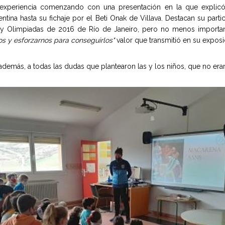
experiencia comenzando con una presentación en la que explicó s
ntina hasta su fichaje por el Beti Onak de Villava. Destacan su part
 y Olimpiadas de 2016 de Río de Janeiro, pero no menos importa
os y esforzarnos para conseguirlos"
valor que transmitió en su exposi
además, a todas las dudas que plantearon las y los niños, que no er