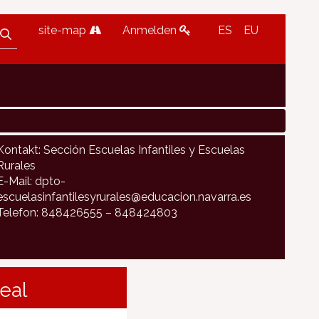
site-map
Anmelden
ES
EU
Kontakt: Sección Escuelas Infantiles y Escuelas
Rurales
E-Mail: dpto-
escuelasinfantilesyrurales@educacion.navarra.es
Telefon: 848426555 – 848424803
eal