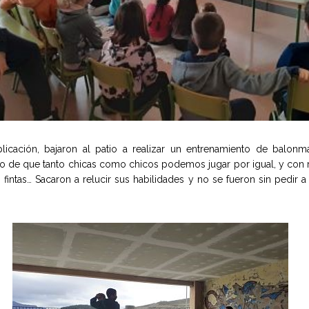
xplicación, bajaron al patio a realizar un entrenamiento de balo
ho de que tanto chicas como chicos podemos jugar por igual, y co
s, fintas… Sacaron a relucir sus habilidades y no se fueron sin pedir 