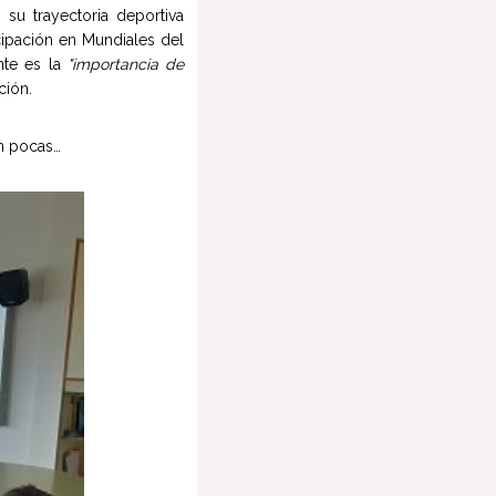
u trayectoria deportiva
icipación en Mundiales del
nte es la
"importancia de
ción.
an pocas…