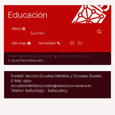
Educación
Menü
site-map
Anmelden
ES
EU
TEMAS
ESCUELAS RURALES
NOTICIAS ESCUELAS RURALES
"OLAZTIKO ESKOLAKO GAUTXORIAK" (AVES NOCTURNAS DE OLAZTI): UNA NOCHE MÁGICA DE CONVIVENCIA EN LA ESCUELA DE OLAZAGUTIA
Kontakt: Sección Escuelas Infantiles y Escuelas Rurales
E-Mail: dpto-
escuelasinfantilesyrurales@educacion.navarra.es
Telefon: 848426555 – 848424803