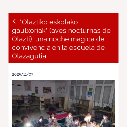
"Olaztiko eskolako
gautxoriak" (aves nocturnas de
Olazti): una noche mágica de
convivencia en la escuela de
Olazagutia
2025/11/03