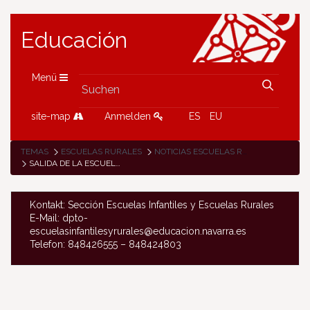
Educación
Menü
site-map
Anmelden
ES
EU
TEMAS
ESCUELAS RURALES
NOTICIAS ESCUELAS RURALES
SALIDA DE LA ESCUELA DE SESMA POR LA RECUPERACIÓN DE LA TRADICIÓN ESPARTERA
Kontakt: Sección Escuelas Infantiles y Escuelas Rurales
E-Mail: dpto-
escuelasinfantilesyrurales@educacion.navarra.es
Telefon: 848426555 – 848424803