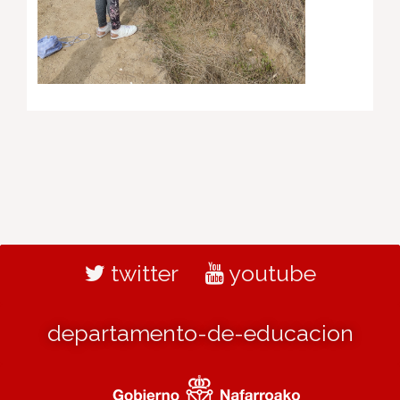
twitter
youtube
departamento-de-educacion