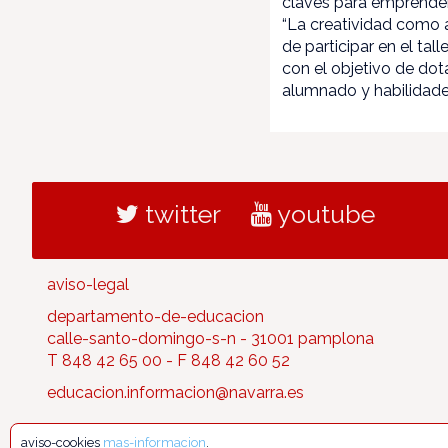
claves para emprender;
“La creatividad como 
de participar en el tal
con el objetivo de dota
alumnado y habilidades
twitter
youtube
aviso-legal
departamento-de-educacion
calle-santo-domingo-s-n - 31001 pamplona
T 848 42 65 00 - F 848 42 60 52
educacion.informacion@navarra.es
aviso-cookies
mas-informacion
.