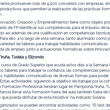
mente promueven más de 9.500 convenios con empresas, enti
productivos que permiten la realización de las prácticas for
n.
nnovación, Creación y Emprendimiento) tiene como objeto pro
do de FP identificar sus competencias para el impulso de la
o así además de una cualificación en competencias técnica
. Para ello, a lo largo de esta semana, tanto alumnado como 
 variedad de talleres para trabajar habilidades comunicativas,
da de empleo, junto a actuaciones formativas sobre innovac
Iruña, Tudela y Elizondo
 curso de Grado Superior que acuda estos días a la Semana I
s talleres para trabajar la confianza, las competencias pers
s, habilidades comunicativas de diversas formas para poder 
. Estas actividades, siguiendo al objetivo de trabajar por la coh
de Formación Profesional tendrán lugar en Pamplona/Iruña, Tu
ncia llevar esta formación fuera del aula también fuera de la
que pueda disfrutar de esta iniciativa”, ha indicado Solana.
organizados se pueden encontrar actividades como, “El test de