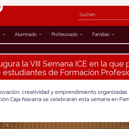
s
Alumnado
Profesorado
Familias
ugura la VIII Semana ICE en la que 
 estudiantes de Formación Profesi
novación, creatividad y emprendimiento organizadas
ción Caja Navarra se celebrarán esta semana en Pam