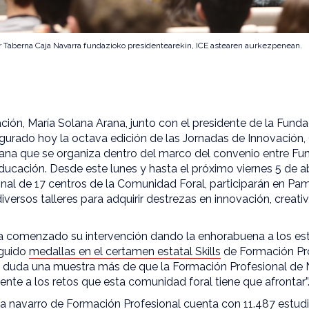
ier Taberna Caja Navarra fundazioko presidentearekin, ICE astearen aurkezpenean.
ión, María Solana Arana, junto con el presidente de la Funda
ugurado hoy la octava edición de las Jornadas de Innovación,
a que se organiza dentro del marco del convenio entre Fun
cación. Desde este lunes y hasta el próximo viernes 5 de abr
nal de 17 centros de la Comunidad Foral, participarán en Pam
iversos talleres para adquirir destrezas en innovación, creati
a comenzado su intervención dando la enhorabuena a los est
guido
medallas en el certamen estatal Skills
de Formación Pro
n duda una muestra más de que la Formación Profesional de 
rente a los retos que esta comunidad foral tiene que afrontar”
a navarro de Formación Profesional cuenta con 11.487 estudi