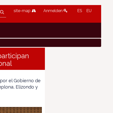
site-map
Anmelden
ES
EU
participan
onal
 por el Gobierno de
plona, Elizondo y