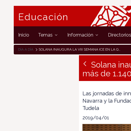
Educación
Inicio
Temas
Información
Directorio
DÍA A DÍA
SOLANA INAUGURA LA VIII SEMANA ICE EN LA QUE PARTICIPAN MÁS DE 1.140 ESTUDIANTES DE FORMACIÓN PROFESIONAL
Solana ina
más de 1.140
Las jornadas de in
Navarra y la Funda
Tudela
2019/04/01