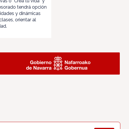
vas o “Crea tu vida” y
esorado tendrá opción
tividades y dinámicas
lases, orientar al
dad.