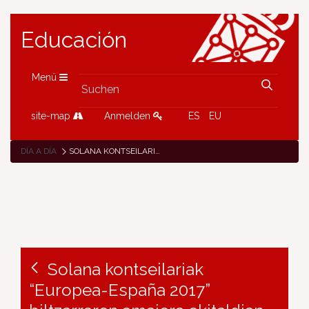
Educación
Menü
site-map
Anmelden
ES
EU
DÍA A DÍA
SOLANA KONTSEILARIAK “EUROPEA-ESPAÑA 2017” BILTZARRAREN AMAIERA EKITALDIAN PARTE HARTU DU
Solana kontseilariak
“Europea-España 2017”