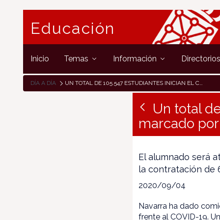
Educación
Inicio
Temas
Información
Directorio
DÍA A DÍA
UN TOTAL DE 105.547 ESTUDIANTES INICIAN EL CURSO 2020-2021 MARCADO POR LAS MEDIDAS PARA HACER FRENTE AL COVID-19
Un total d
marcado por 
El alumnado será a
la contratación de
2020/09/04
Navarra ha dado comi
frente al COVID-19. U