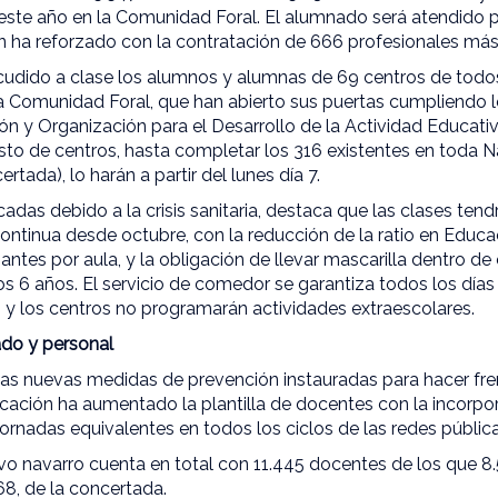
 este año en la Comunidad Foral. El alumnado será atendido 
ón ha reforzado con la contratación de 666 profesionales más
cudido a clase los alumnos y alumnas de 69 centros de todos
la Comunidad Foral, que han abierto sus puertas cumpliendo lo
n y Organización para el Desarrollo de la Actividad Educativ
sto de centros, hasta completar los 316 existentes en toda N
rtada), lo harán a partir del lunes día 7.
adas debido a la crisis sanitaria, destaca que las clases tend
ontinua desde octubre, con la reducción de la ratio en Educaci
antes por aula, y la obligación de llevar mascarilla dentro de 
os 6 años. El servicio de comedor se garantiza todos los días
s y los centros no programarán actividades extraescolares.
do y personal
 las nuevas medidas de prevención instauradas para hacer fre
ción ha aumentado la plantilla de docentes con la incorpo
ornadas equivalentes en todos los ciclos de las redes pública
ivo navarro cuenta en total con 11.445 docentes de los que 
68, de la concertada.