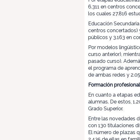
6.311 en centros conc
los cuales 27.816 estu
Educación Secundaria 
centros concertados) y
públicos y 3.163 en co
Por modelos lingüístic
curso anterior), mient
pasado curso). Además
el programa de aprendi
de ambas redes y 2.05
Formación profesiona
En cuanto a etapas ed
alumnas. De estos, 1.
Grado Superior.
Entre las novedades de
con 130 titulaciones d
El número de plazas qu
2.435 de ellas en fami