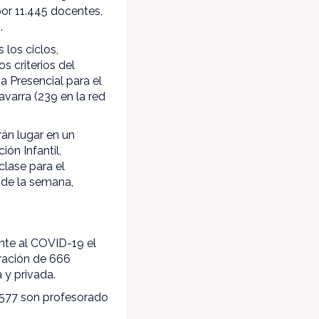
por 11.445 docentes,
.
 los ciclos,
s criterios del
a Presencial para el
avarra (239 en la red
rán lugar en un
ón Infantil,
clase para el
 de la semana,
nte al COVID-19 el
ración de 666
 y privada.
8.577 son profesorado