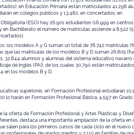
ertados); en Educación Primaria están matriculados 41.298 a
diarán en colegios públicos y 13.482, en concertados; en
Obligatoria (ESO) hay 26.901 estudiantes (16.999 en centros
 en Bachillerato el número de matrículas asciende a 8.522 (
ncertados).
os, los modelos A y G suman un total de 78.742 matrículas (fr
ras que las matrículas de los modelos B y D suman 26.805 (fu
, 32.844 alumnos y alumnas del sistema educativo navarro 
zaje de inglés (PAI), de los cuales 30.790 están matriculado
4 en los modelos B y D.
l
ucativas superiores, en Formación Profesional estudiaran 10
200 lo harán en Formación Profesional Básica, 4.597 en Grado
 la oferta de Formación Profesional y Artes Plásticas y Dise
iferentes, destaca una importante ampliación de la oferta en
e salen para los primeros cursos de cada ciclo en el nuevo c
lias profesionales de grados medios y 2.110 en familias de gra