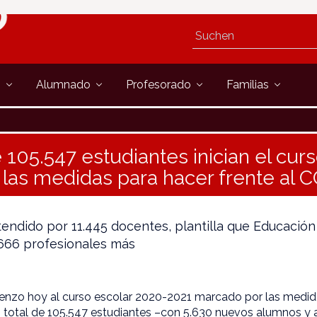
s
Alumnado
Profesorado
Familias
e 105.547 estudiantes inician el cu
las medidas para hacer frente al 
tendido por 11.445 docentes, plantilla que Educació
 666 profesionales más
enzo hoy al curso escolar 2020-2021 marcado por las medid
n total de 105.547 estudiantes –con 5.630 nuevos alumnos y