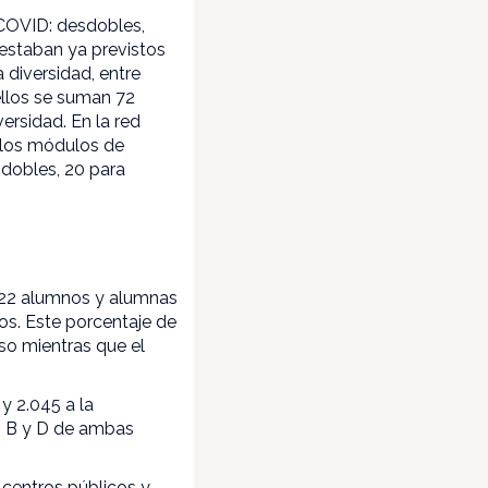
 COVID: desdobles,
 estaban ya previstos
 diversidad, entre
 ellos se suman 72
ersidad. En la red
 los módulos de
sdobles, 20 para
0.122 alumnos y alumnas
os. Este porcentaje de
so mientras que el
y 2.045 a la
os B y D de ambas
 centros públicos y