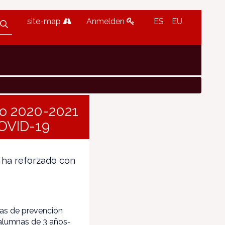
site-map
Anmelden
ES
EU
rso 2020-2021
COVID-19
n ha reforzado con
as de prevención
 alumnas de 3 años-