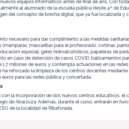
nuevos equipos informáticos antes de final de año. Con toda
talmente al alumnado de la escuela pública desde 4º de Educ
rgen del concepto de brecha digital, que ya fue localizada y 
nto necesario para dar cumplimiento a las medidas sanitarias
s (mamparas, mascarillas para el profesorado, cortinas, pant
educación especial, geles hidroalcohólicos, papeleras de peda
ento en caso de detección de casos COVID, balizamientos par
a 1,7 millones de euros y contempla actuaciones en las redes
se ha reforzado la limpieza de los centros docentes mediant
 euros para las redes pública y concertada.
as
 con la incorporación de dos nuevos centros educativos, el co
legio de Abarzuza. Además, durante el curso, entrarán en fun
 IESO de la localidad de Ribaforada.