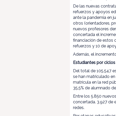
De las nuevas contrata
refuerzos y apoyos ed
ante la pandemia en ju
otros (orientadores, p
nuevos profesores der
concertada el increme
financiación de estos
refuerzos y 10 de apoy
Además, el incremento
Estudiantes por ciclo
Del total de 105.547 e
se han matriculado en
matrícula en la red p
35,5% de alumnado de 
Entre los 5.850 nuevos
concertada. 3.927 de e
redes.
Por etapas educativas,