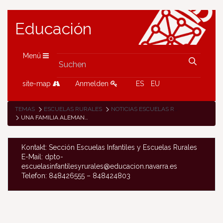
Educación
Menü
site-map
Anmelden
ES
EU
TEMAS
ESCUELAS RURALES
NOTICIAS ESCUELAS RURALES
UNA FAMILIA ALEMANA VISITA LA ESCUELA RURAL DE YANCI
Kontakt: Sección Escuelas Infantiles y Escuelas Rurales
E-Mail: dpto-
escuelasinfantilesyrurales@educacion.navarra.es
Telefon: 848426555 – 848424803