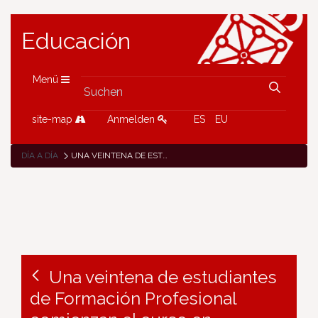
Educación
Menü
site-map
Anmelden
ES
EU
DÍA A DÍA
UNA VEINTENA DE ESTUDIANTES DE FORMACIÓN PROFESIONAL COMIENZAN EL CURSO EN EMPRESAS DE LA UNIÓN EUROPEA
Una veintena de estudiantes
de Formación Profesional