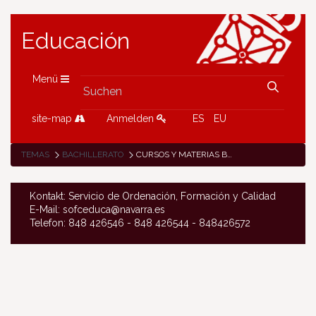
Educación
Menü
site-map
Anmelden
ES
EU
TEMAS
BACHILLERATO
CURSOS Y MATERIAS BACHILLERATO
Kontakt: Servicio de Ordenación, Formación y Calidad
E-Mail: sofceduca@navarra.es
Telefon: 848 426546 - 848 426544 - 848426572